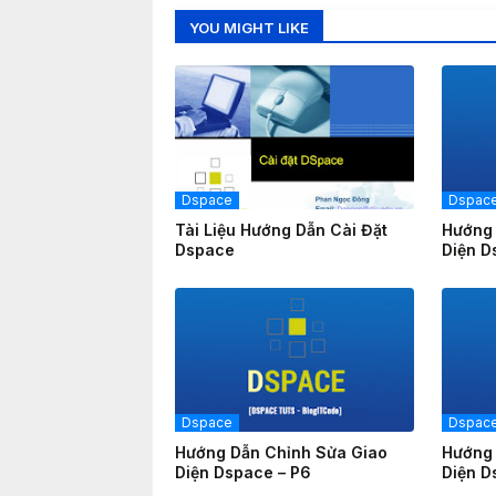
YOU MIGHT LIKE
Dspace
Dspac
Tài Liệu Hướng Dẫn Cài Đặt
Hướng 
Dspace
Diện D
Dspace
Dspac
Hướng Dẫn Chỉnh Sửa Giao
Hướng 
Diện Dspace – P6
Diện D