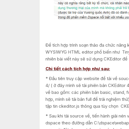
Để tích hợp trình soạn thảo đa chức năng 
WYSIWYG HTML editor phổ biến như Tiny
nhiên bài viết này sẽ sử dụng CKEditor để 
Chi tiết cách tích hợp như sau:
* Đầu tiên truy cập website để tải về souc
4/ ( ở đây mình sẽ tải phiên bản CKEditor
về bao gồm: các phiên bản basic, stand, fu
hợp, mình sẽ tải bản full để trải nghiệm t
tập tin ckeditor.js thông qua tùy chọn CK
* Sau khi tải source về, tiến hành giải n
dspace theo đường dẫn C:\dspace\webapps\