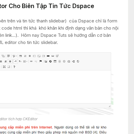
or Cho Biên Tập Tin Tức Dspace
bên trên và tin tức thanh slidebar) của Dspace chỉ là form
 code html thì khá khó khăn khi định dạng văn bản cho nội
chèn link…). Hôm nay Dspace Tuts sẽ hướng dẫn cơ bản
ditor cho tin tức slidebar.
ditor tích hợp CKEditor