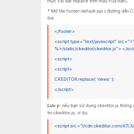
mục cài đặt dspace trên máy của bạn).
* Mở file footer-default.jsp ( đường dẫn
thẻ
</footer>
<script type=”text/javascript” src=”
%>/static/ckeditor/ckeditor.js”> </scr
<script>
<script>
CKEDITOR.replace( ‘news’ );
</script>
Lưu ý:
nếu bạn sử dụng ckeditor.js thông 
tin ckeditor.js, ví dụ:
<script src=”//cdn.ckeditor.com/4.11.3