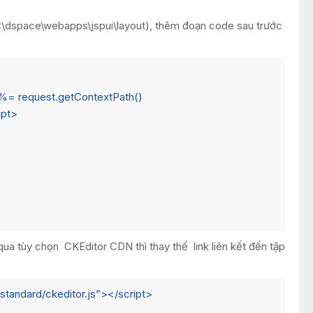
 C:\dspace\webapps\jspui\layout), thêm đoạn code sau trước
<%= request.getContextPath()
ipt>
qua tùy chọn CKEditor CDN thì thay thế link liên kết đến tập
/standard/ckeditor.js”></script>