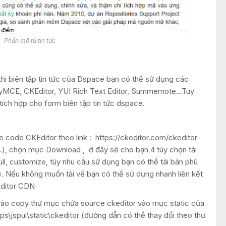
Phần mô tả tin tức
khi biên tập tin tức của Dspace bạn có thể sử dụng các
MCE, CKEditor, YUI Rich Text Editor, Summernote…Tuy
tích hợp cho form biên tập tin tức dspace.
e code CKEditor theo link : https://ckeditor.com/ckeditor-
 4.), chọn mục Download , ở đây sẽ cho bạn 4 tùy chọn tải
ll, customize, tùy nhu cầu sử dụng bạn có thể tải bản phù
hử). Nếu không muốn tải về bạn có thể sử dụng nhanh liên kết
Editor CDN
én vào copy thư mục chứa source ckeditor vào mục static của
jspui\static\ckeditor (đường dẫn có thể thay đổi theo thư