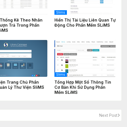
Slims
 Thống Kê Theo Nhân
Hiển Thị Tài Liệu Liên Quan Tự
ượn Trả Trong Phần
Động Cho Phần Mềm SLiMS
liMS
Slims
iện Trang Chủ Phần
Tổng Hợp Một Số Thông Tin
ản Lý Thư Viện SliMS
Cơ Bản Khi Sử Dụng Phần
Mềm SLiMS
Next Post