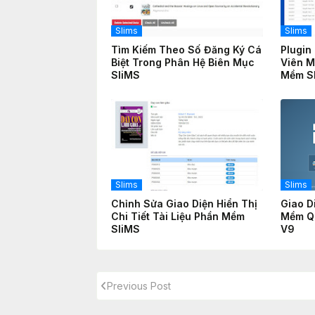
Slims
Slims
Tìm Kiếm Theo Số Đăng Ký Cá
Plugin
Biệt Trong Phân Hệ Biên Mục
Viên M
SliMS
Mềm S
Slims
Slims
Chỉnh Sửa Giao Diện Hiển Thị
Giao D
Chi Tiết Tài Liệu Phần Mềm
Mềm Qu
SliMS
V9
Previous Post