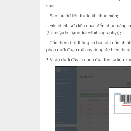
sau:
- Sao lưu dữ liệu trước khi thực hiện;
- File chỉnh sửa liên quan đến chức năng 
(\slims\admin\modules\bibliography\);
- Cần thêm bớt thông tin bạn chỉ cần chỉ
phần dưới đoạn mã này dùng để hiển thị da
* Ví dụ dưới đây là cách đưa tên tài liệu x