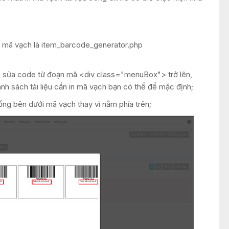
in mã vạch là item_barcode_generator.php
nh sửa code từ đoạn mã <div class="menuBox"> trở lên,
nh sách tài liệu cần in mã vạch bạn có thể để mặc định;
uống bên dưới mã vạch thay vì nằm phía trên;